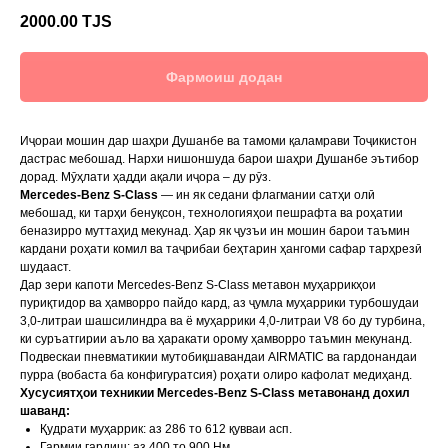
2000.00
TJS
Фармоиш додан
Иҷораи мошин дар шаҳри Душанбе ва тамоми қаламрави Тоҷикистон
дастрас мебошад. Нархи нишоншуда барои шаҳри Душанбе эътибор
дорад. Мӯҳлати ҳадди ақали иҷора – ду рӯз.
Mercedes-Benz S-Class
— ин як седани флагмании сатҳи олӣ
мебошад, ки тарҳи бенуқсон, технологияҳои пешрафта ва роҳатии
беназирро муттаҳид мекунад. Ҳар як ҷузъи ин мошин барои таъмин
кардани роҳати комил ва таҷрибаи беҳтарин ҳангоми сафар тарҳрезӣ
шудааст.
Дар зери капоти Mercedes-Benz S-Class метавон муҳаррикҳои
пуриқтидор ва ҳамворро пайдо кард, аз ҷумла муҳаррики турбошудаи
3,0-литраи шашсилиндра ва ё муҳаррики 4,0-литраи V8 бо ду турбина,
ки суръатгирии аъло ва ҳаракати орому ҳамворро таъмин мекунанд.
Подвескаи пневматикии мутобиқшавандаи AIRMATIC ва гардонандаи
пурра (вобаста ба конфигуратсия) роҳати олиро кафолат медиҳанд.
Хусусиятҳои техникии Mercedes-Benz S-Class метавонанд дохил
шаванд:
Қудрати муҳаррик: аз 286 то 612 қувваи асп.
Гармии гардиш: аз 400 то 900 Нм.